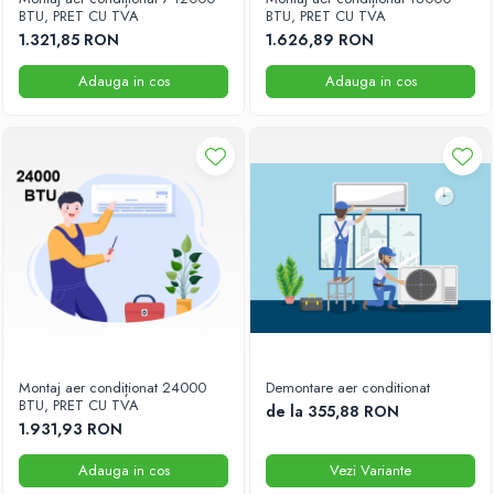
BTU, PRET CU TVA
BTU, PRET CU TVA
55000 BTU
1.321,85 RON
1.626,89 RON
Accesorii
Adauga in cos
Adauga in cos
Telecomenzi
Adaptoare wi-fi
Montaj aer condiționat 24000
Demontare aer conditionat
BTU, PRET CU TVA
de la 355,88 RON
1.931,93 RON
Adauga in cos
Vezi Variante