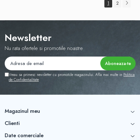
1
2
Newsletter
Nu rata ofertele si promotiile noastre
Vreau sa primesc newsletter cu promotiile magazinului. Afla mai multe in
Politica
de Confidentialitate
Magazinul meu
Clienti
Date comerciale