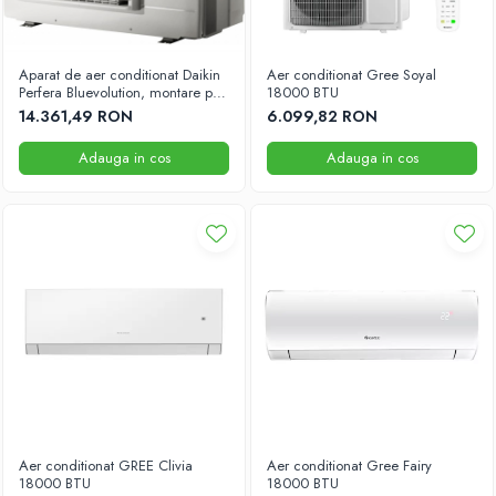
Aparat de aer conditionat Daikin
Aer conditionat Gree Soyal
Perfera Bluevolution, montare pe
18000 BTU
pardoseala, FVXM50A9-
14.361,49 RON
6.099,82 RON
RXM50R9 Inverter 18000 BTU ,
Clasa A+++, Control Wi-Fi, Ochi
Adauga in cos
Adauga in cos
inteligent, Programator 24
Aer conditionat GREE Clivia
Aer conditionat Gree Fairy
18000 BTU
18000 BTU