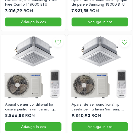
Free Comfort 18000 BTU
de perete Samsung 18000 BTU
55000 BTU
7.016,79 RON
7.931,55 RON
Accesorii
Adauga in cos
Adauga in cos
Telecomenzi
Adaptoare wi-fi
Aparat de aer conditionat tip
Aparat de aer conditionat tip
caseta pentru tavan Samsung
caseta pentru tavan Samsung
18000 BTU 575mm x 575mm
18000 BTU 840mm x 840mm
8.866,88 RON
9.840,93 RON
Adauga in cos
Adauga in cos