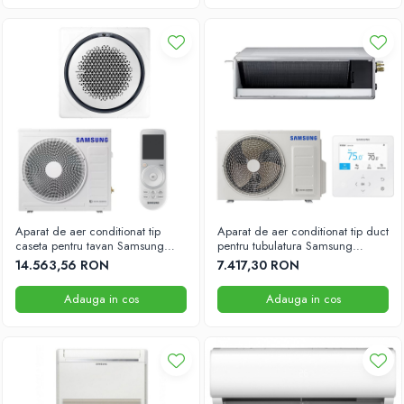
Aparat de aer conditionat tip
Aparat de aer conditionat tip duct
caseta pentru tavan Samsung
pentru tubulatura Samsung
18000BTU 840x840
18000BTU
14.563,56 RON
7.417,30 RON
Adauga in cos
Adauga in cos