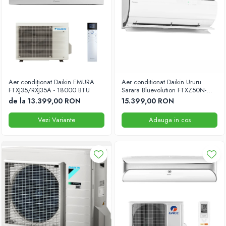
Aer condiționat Daikin EMURA
Aer conditionat Daikin Ururu
FTXJ35/RXJ35A - 18000 BTU
Sarara Bluevolution FTXZ50N-
RXZ50N Inverter 18000 BTU
de la 13.399,00 RON
15.399,00 RON
Vezi Variante
Adauga in cos