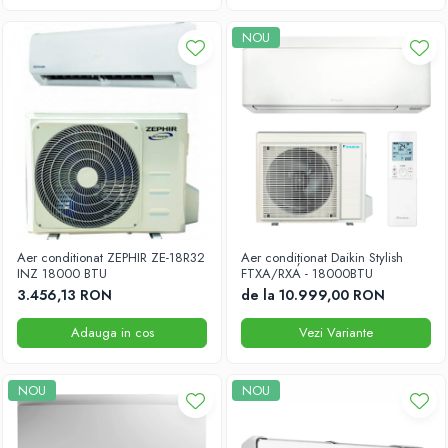
NOU
Aer conditionat ZEPHIR ZE-18R32
Aer condiționat Daikin Stylish
INZ 18000 BTU
FTXA/RXA - 18000BTU
3.456,13 RON
de la 10.999,00 RON
Adauga in cos
Vezi Variante
NOU
NOU