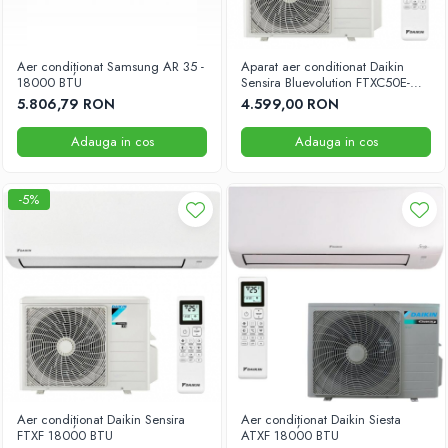
Aer condiționat Samsung AR 35 -
Aparat aer conditionat Daikin
18000 BTU
Sensira Bluevolution FTXC50E-
RXC50E Inverter 18000BTU Clasa
5.806,79 RON
4.599,00 RON
A++ Wi-Fi Ready White
Adauga in cos
Adauga in cos
-5%
Aer condiționat Daikin Sensira
Aer condiționat Daikin Siesta
FTXF 18000 BTU
ATXF 18000 BTU