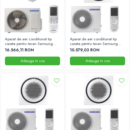
Aparat de aer conditionat tip
Aparat de aer conditionat tip
caseta pentru tavan Samsung
caseta pentru tavan Samsung
48000 BTU 840mm x 840mm
9000BTU 840x840
16.566,11 RON
10.579,03 RON
Adauga in cos
Adauga in cos