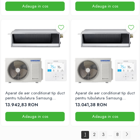
Adauga in cos
Adauga in cos
Aparat de aer conditionat tip duct
Aparat de aer conditionat tip duct
pentru tubulatura Samsung
pentru tubulatura Samsung
48000BTU
41000BTU
13.942,83 RON
13.041,38 RON
Adauga in cos
Adauga in cos
1
2
3
8
...