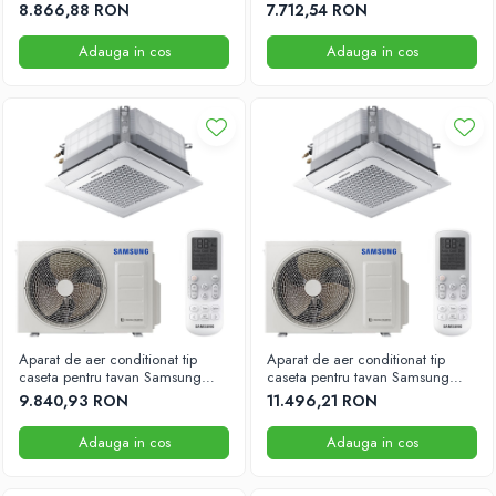
18000 BTU 575mm x 575mm
12000 BTU 575mm x 575mm
8.866,88 RON
7.712,54 RON
Adauga in cos
Adauga in cos
Aparat de aer conditionat tip
Aparat de aer conditionat tip
caseta pentru tavan Samsung
caseta pentru tavan Samsung
18000 BTU 840mm x 840mm
24000 BTU 840mm x 840mm
9.840,93 RON
11.496,21 RON
Adauga in cos
Adauga in cos