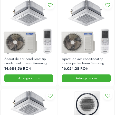
Aparat de aer conditionat tip
Aparat de aer conditionat tip
caseta pentru tavan Samsung
caseta pentru tavan Samsung
34000 BTU 840mm x 840mm
41000 BTU 840mm x 840mm
14.684,56 RON
16.054,28 RON
Adauga in cos
Adauga in cos