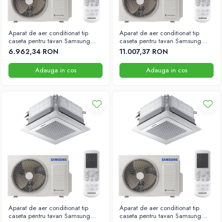
Aparat de aer conditionat tip
Aparat de aer conditionat tip
caseta pentru tavan Samsung
caseta pentru tavan Samsung
9000 BTU 575mm x 575mm
24000 BTU 575mm x 575mm
6.962,34 RON
11.007,37 RON
Adauga in cos
Adauga in cos
Aparat de aer conditionat tip
Aparat de aer conditionat tip
caseta pentru tavan Samsung
caseta pentru tavan Samsung