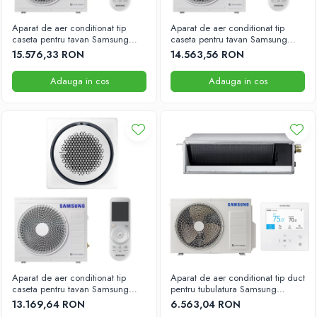
Aparat de aer conditionat tip
Aparat de aer conditionat tip
caseta pentru tavan Samsung
caseta pentru tavan Samsung
24000BTU 840x840
18000BTU 840x840
15.576,33 RON
14.563,56 RON
Adauga in cos
Adauga in cos
Aparat de aer conditionat tip
Aparat de aer conditionat tip duct
caseta pentru tavan Samsung
pentru tubulatura Samsung
12000BTU 840x840
12000BTU
13.169,64 RON
6.563,04 RON