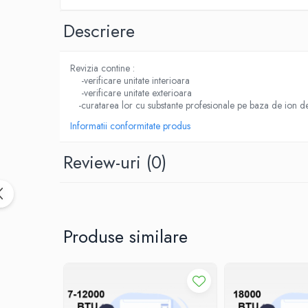
30 kW
Descriere
Echipamente pentru Tratarea și Controlul
Aerului
Purificatoare de aer
Revizia contine :
-verificare unitate interioara
Servicii de montaj
-verificare unitate exterioara
Aer conditionat
-curatarea lor cu substante profesionale pe baza de ion de 
Instalatii
Informatii conformitate produs
Pompa caldura
Review-uri
(0)
Produse similare