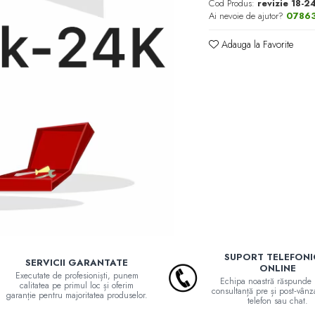
Cod Produs:
revizie 18-2
Ai nevoie de ajutor?
0786
Adauga la Favorite
SUPORT TELEFONIC
SERVICII GARANTATE
ONLINE
Executate de profesioniști, punem
Echipa noastră răspunde 
calitatea pe primul loc și oferim
consultanță pre și post‑vânz
garanție pentru majoritatea produselor.
telefon sau chat.