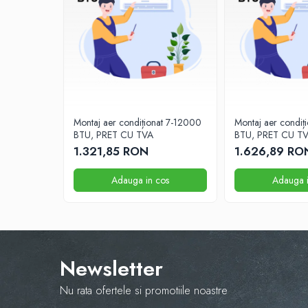
Montaj aer condiționat 7-12000
Montaj aer condiț
BTU, PRET CU TVA
BTU, PRET CU T
1.321,85 RON
1.626,89 RO
Adauga in cos
Adauga i
Newsletter
Nu rata ofertele si promotiile noastre