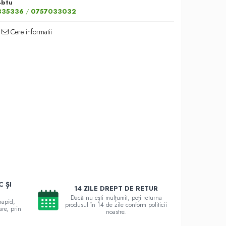
4btu
335336
/
0757033032
Cere informatii
 ȘI
14 ZILE DREPT DE RETUR
Dacă nu ești mulțumit, poți returna
rapid,
produsul în 14 de zile conform politicii
are, prin
noastre.