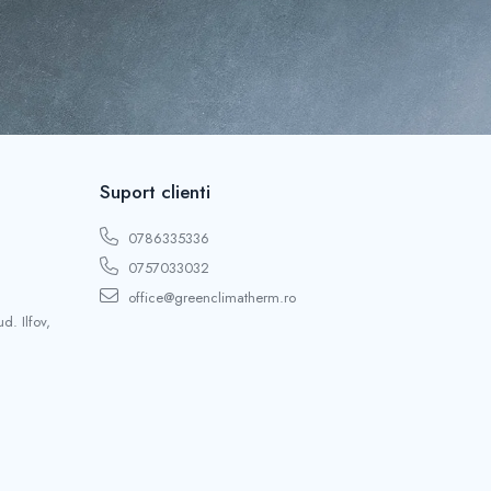
Suport clienti
0786335336
0757033032
office@greenclimatherm.ro
d. Ilfov,