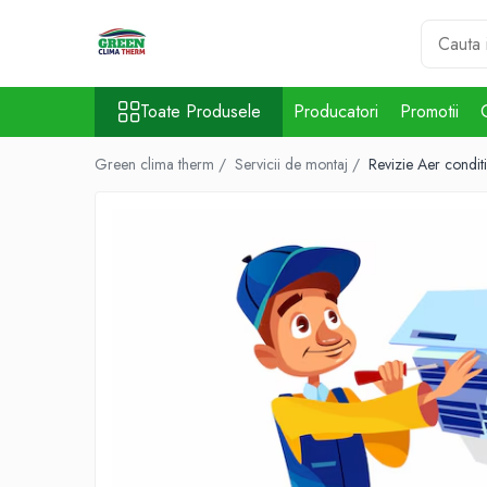
Toate Produsele
Toate Produsele
Producatori
Promotii
Aparate aer conditionat
5000 BTU
Green clima therm /
Servicii de montaj /
Revizie Aer condi
7000 BTU
9000 BTU
12000 BTU
18000 BTU
21000 BTU
24000 BTU
34000 BTU
35000 BTU
41000 BTU
45000 BTU