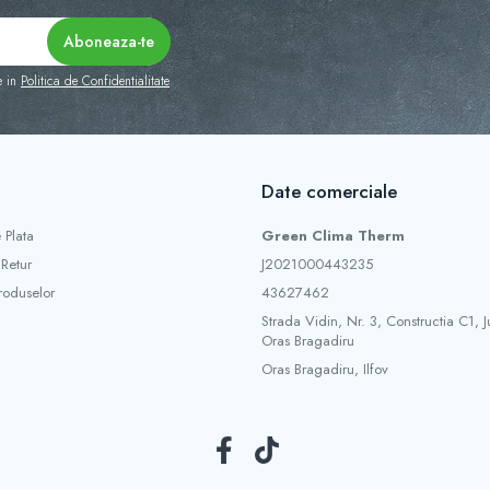
e in
Politica de Confidentialitate
Date comerciale
 Plata
Green Clima Therm
 Retur
J2021000443235
roduselor
43627462
Strada Vidin, Nr. 3, Constructia C1, Ju
Oras Bragadiru
Oras Bragadiru, Ilfov