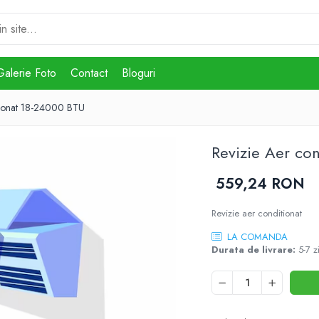
Galerie Foto
Contact
Bloguri
tionat 18-24000 BTU
Revizie Aer co
559,24 RON
Revizie aer conditionat
LA COMANDA
Durata de livrare:
5-7 z