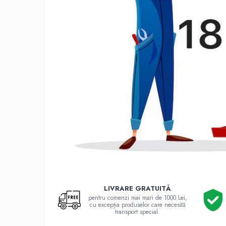
48000 BTU
55000 BTU
Accesorii
Telecomenzi
Adaptoare wi-fi
Pompe
Pompe de caldura
6 kW
8 kW
10kW
12 kW
14 kW
16 kW
LIVRARE GRATUITĂ
18 kW
pentru comenzi mai mari de 1000 Lei,
cu excepția produselor care necesită
22 kW
transport special.
26 kW