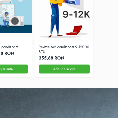
 conditionat
Revizie Aer conditionat 9-12000
MONTAJ C
BTU
,88 RON
de la 1
355,88 RON
 Variante
Adauga in cos
V