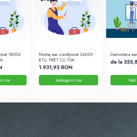
ionat 18000
Montaj aer condiționat 24000
Demontare aer
VA
BTU, PRET CU TVA
de la 355
N
1.931,93 RON
n cos
Adauga in cos
Vezi