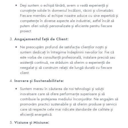
Deși suntem o echipă tânără, avem o vastă experiență și
55000 BTU
cunoștințe solide în domeniul încălzirii, răcirii și climatizării.
Accesorii
Fiecare membru al echipei noastre aduce cu sine expertiză și
competențe în diverse aspecte ale industriei, astfel încât să
Telecomenzi
putem oferi soluții personalizate și eficiente pentru fiecare
proiect.
Adaptoare wi-fi
Angajamentul față de Client:
Ne preocupăm profund de satisfacția clienților noștri și
suntem dedicați în întregime îndeplinirii nevoilor lor. Fie că
este vorba de consultanță profesională, instalare precisă sau
asistență continuă, ne străduim să oferim o experiență de
neegalat și să construim relații de lungă durată cu fiecare
client.
Inovare și Sustenabilitate:
Suntem mereu în căutarea de noi tehnologii și soluții
inovatoare care să ofere performanțe superioare și să
contribuie la protejarea mediului înconjurător. Ne angajăm să
promovăm practici sustenabile și să oferim produse și servicii
care să respecte cele mai ridicate standarde de calitate și
eficiență energetică.
Viziune și Misiune: