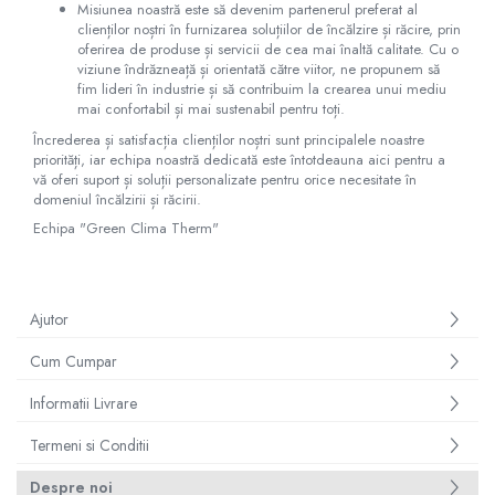
Misiunea noastră este să devenim partenerul preferat al
clienților noștri în furnizarea soluțiilor de încălzire și răcire, prin
oferirea de produse și servicii de cea mai înaltă calitate. Cu o
viziune îndrăzneață și orientată către viitor, ne propunem să
fim lideri în industrie și să contribuim la crearea unui mediu
mai confortabil și mai sustenabil pentru toți.
Încrederea și satisfacția clienților noștri sunt principalele noastre
priorități, iar echipa noastră dedicată este întotdeauna aici pentru a
vă oferi suport și soluții personalizate pentru orice necesitate în
domeniul încălzirii și răcirii.
Echipa "Green Clima Therm"
Ajutor
Cum Cumpar
Informatii Livrare
Termeni si Conditii
Despre noi