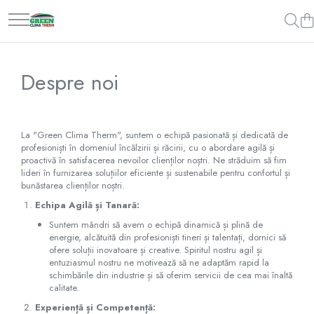
Aparate aer conditionat
Pompe
Echipamente pentru Tratarea și Controlul Aerului
Servicii de montaj
5000 BTU
Pompe de caldura
Purificatoare de aer
Aer conditionat
Despre noi
7000 BTU
6 kW
Instalatii
8 kW
9000 BTU
Pompa caldura
10kW
12000 BTU
La "Green Clima Therm", suntem o echipă pasionată și dedicată de
12 kW
profesioniști în domeniul încălzirii și răcirii, cu o abordare agilă și
18000 BTU
proactivă în satisfacerea nevoilor clienților noștri. Ne străduim să fim
14 kW
lideri în furnizarea soluțiilor eficiente și sustenabile pentru confortul și
21000 BTU
16 kW
bunăstarea clienților noștri.
24000 BTU
18 kW
Echipa Agilă și Tanară:
22 kW
34000 BTU
Suntem mândri să avem o echipă dinamică și plină de
26 kW
energie, alcătuită din profesioniști tineri și talentați, dornici să
35000 BTU
ofere soluții inovatoare și creative. Spiritul nostru agil și
30 kW
entuziasmul nostru ne motivează să ne adaptăm rapid la
41000 BTU
schimbările din industrie și să oferim servicii de cea mai înaltă
45000 BTU
calitate.
48000 BTU
Experiență și Competență: