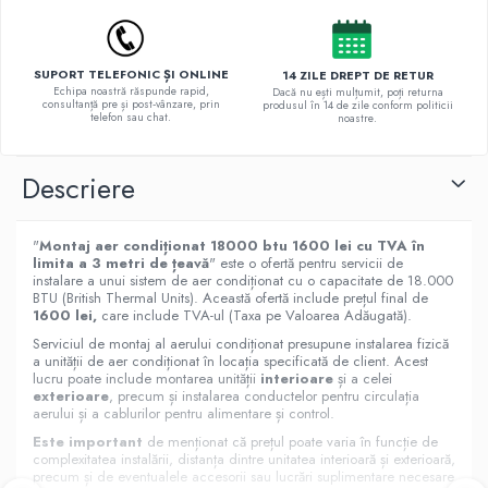
SUPORT TELEFONIC ȘI ONLINE
14 ZILE DREPT DE RETUR
Echipa noastră răspunde rapid,
Dacă nu ești mulțumit, poți returna
consultanță pre și post‑vânzare, prin
produsul în 14 de zile conform politicii
telefon sau chat.
noastre.
Descriere
"
Montaj aer condiționat 18000 btu 1600 lei cu TVA în
limita a 3 metri de țeavă
" este o ofertă pentru servicii de
instalare a unui sistem de aer condiționat cu o capacitate de 18.000
BTU (British Thermal Units). Această ofertă include prețul final de
1600 lei,
care include TVA-ul (Taxa pe Valoarea Adăugată).
Serviciul de montaj al aerului condiționat presupune instalarea fizică
a unității de aer condiționat în locația specificată de client. Acest
lucru poate include montarea unității
interioare
și a celei
exterioare
, precum și instalarea conductelor pentru circulația
aerului și a cablurilor pentru alimentare și control.
Este important
de menționat că prețul poate varia în funcție de
complexitatea instalării, distanța dintre unitatea interioară și exterioară,
precum și de eventualele accesorii sau lucrări suplimentare necesare