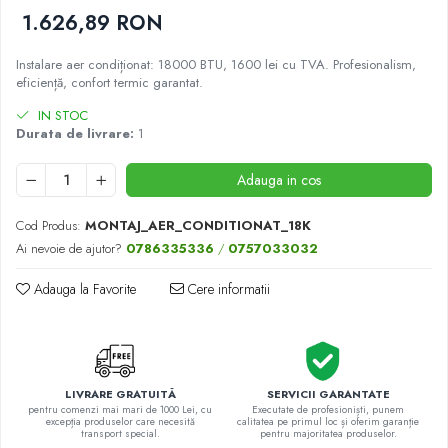
1.626,89 RON
55000 BTU
Accesorii
Instalare aer condiționat: 18000 BTU, 1600 lei cu TVA. Profesionalism,
eficiență, confort termic garantat.
Telecomenzi
Adaptoare wi-fi
IN STOC
Durata de livrare:
1
Adauga in cos
Cod Produs:
MONTAJ_AER_CONDITIONAT_18K
Ai nevoie de ajutor?
0786335336
/
0757033032
Adauga la Favorite
Cere informatii
LIVRARE GRATUITĂ
SERVICII GARANTATE
pentru comenzi mai mari de 1000 Lei, cu
Executate de profesioniști, punem
excepția produselor care necesită
calitatea pe primul loc și oferim garanție
transport special.
pentru majoritatea produselor.