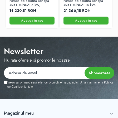
Pompa de caldura aer-apa
Pompa de caldura aer-apa
split HYUNDAI 6 kW,
split HYUNDAI 16 kW,
monofazata, pentru
monofazata, pentru
14.230,81 RON
21.366,18 RON
incalzire/racire, agent
incalzire/racire, agent
frigorific R32, clasa
frigorific R32, clasa
Adauga in cos
Adauga in cos
energetica A+++
energetica A+++
Newsletter
Nu rata ofertele si promotiile noastre
Vreau sa primesc newsletter cu promotiile magazinului. Afla mai multe in
Politica
de Confidentialitate
Magazinul meu