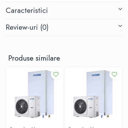
- boiler din otel inox de 190 sau 240 litri
Caracteristici
- vana cu 3 cai prioritate ACM
- vas expansiune 8 litri (incalzire)
Review-uri
(0)
- supapa de siguranta (pe incalzire)
Produse similare