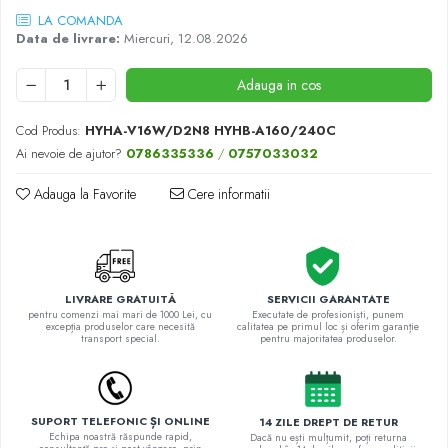
LA COMANDA
Data de livrare:
Miercuri, 12.08.2026
Adauga in cos
Cod Produs:
HYHA-V16W/D2N8 HYHB-A160/240C
Ai nevoie de ajutor?
0786335336
/
0757033032
Adauga la Favorite
Cere informatii
LIVRARE GRATUITĂ
SERVICII GARANTATE
pentru comenzi mai mari de 1000 Lei, cu
Executate de profesioniști, punem
excepția produselor care necesită
calitatea pe primul loc și oferim garanție
transport special.
pentru majoritatea produselor.
SUPORT TELEFONIC ȘI ONLINE
14 ZILE DREPT DE RETUR
Echipa noastră răspunde rapid,
Dacă nu ești mulțumit, poți returna