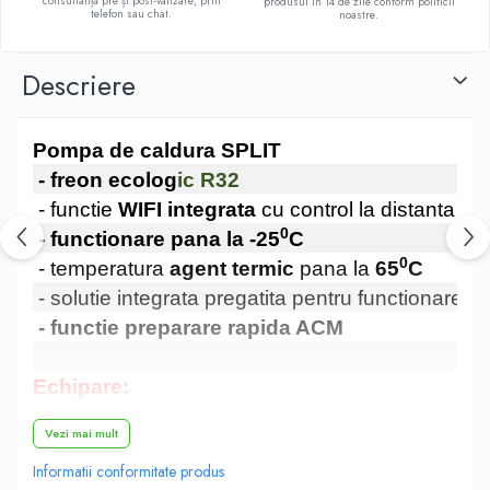
consultanță pre și post‑vânzare, prin
produsul în 14 de zile conform politicii
telefon sau chat.
noastre.
Descriere
Pompa de caldura SPLIT
- freon ecolog
ic R32
- functie
WIFI integrata
cu control la distanta (
0
- functionare pana la -25
C
0
- temperatura
agent termic
pana la
65
C
- solutie integrata pregatita pentru functionare
Sm
- functie preparare rapida ACM
Echipare:
- pompa de circulatie de tip DC Inverter
Vezi mai mult
- schimbator de caldura in placi
Informatii conformitate produs
- rezistenta electrica de back-up / aditionala (p