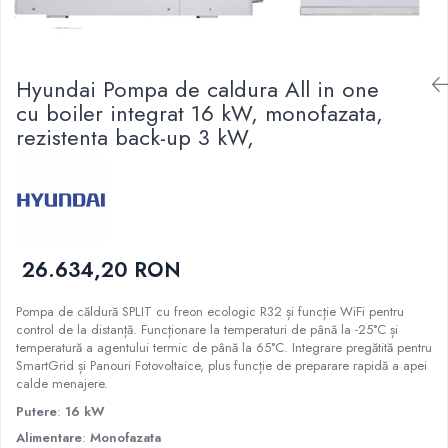
55000 BTU
Accesorii
Hyundai Pompa de caldura All in one
Telecomenzi
cu boiler integrat 16 kW, monofazata,
Adaptoare wi-fi
rezistenta back-up 3 kW,
26.634,20 RON
Pompa de căldură SPLIT cu freon ecologic R32 și funcție WiFi pentru
control de la distanță. Funcționare la temperaturi de până la -25°C și
temperatură a agentului termic de până la 65°C. Integrare pregătită pentru
SmartGrid și Panouri Fotovoltaice, plus funcție de preparare rapidă a apei
calde menajere.
Putere
:
16 kW
Alimentare
:
Monofazata