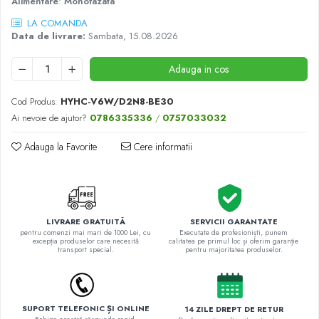
Alimentare
:
Monofazata
LA COMANDA
Data de livrare:
Sambata, 15.08.2026
Adauga in cos
Cod Produs:
HYHC-V6W/D2N8-BE30
Ai nevoie de ajutor?
0786335336
/
0757033032
Adauga la Favorite
Cere informatii
LIVRARE GRATUITĂ
SERVICII GARANTATE
pentru comenzi mai mari de 1000 Lei, cu
Executate de profesioniști, punem
excepția produselor care necesită
calitatea pe primul loc și oferim garanție
transport special.
pentru majoritatea produselor.
SUPORT TELEFONIC ȘI ONLINE
14 ZILE DREPT DE RETUR