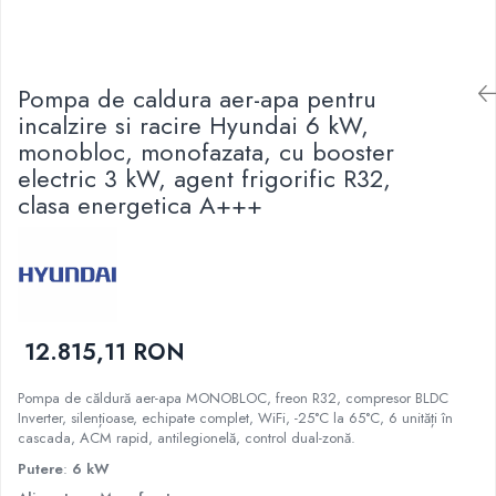
55000 BTU
Accesorii
Pompa de caldura aer-apa pentru
Telecomenzi
incalzire si racire Hyundai 6 kW,
Adaptoare wi-fi
monobloc, monofazata, cu booster
electric 3 kW, agent frigorific R32,
clasa energetica A+++
12.815,11 RON
Pompa de căldură aer-apa MONOBLOC, freon R32, compresor BLDC
Inverter, silențioase, echipate complet, WiFi, -25°C la 65°C, 6 unități în
cascada, ACM rapid, antilegionelă, control dual-zonă.
Putere
:
6 kW