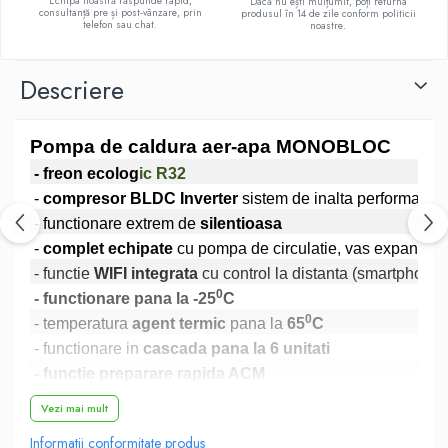
Echipa noastră răspunde rapid,
Dacă nu ești mulțumit, poți returna
consultanță pre și post‑vânzare, prin
produsul în 14 de zile conform politicii
telefon sau chat.
noastre.
Descriere
Pompa de caldura aer-apa MONOBLOC
- freon ecolog
ic R32
-
compresor BLDC Inverter
sistem de inalta performanta
- functionare extrem de
silentioasa
-
complet echipate
cu pompa de circulatie, vas expansiun
- functie
WIFI integrata
cu control la distanta (smartphone)
0
- functionare pana la -25
C
0
- temperatura
agent termic
pana la
65
C
- functionare in
cascada pana la 6 unitati
- functie preparare rapida ACM
- functie antilegionela
(desinfectie boiler)
Vezi mai mult
- posibilitate de control a 2 zone de incalzire
Informatii conformitate produs