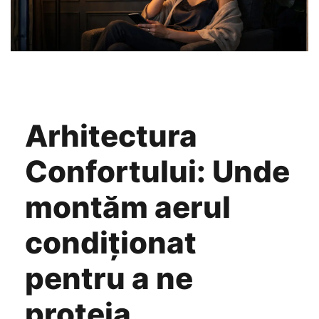
55000 BTU
Accesorii
Telecomenzi
Adaptoare wi-fi
Arhitectura
Confortului: Unde
montăm aerul
condiționat
pentru a ne
proteja