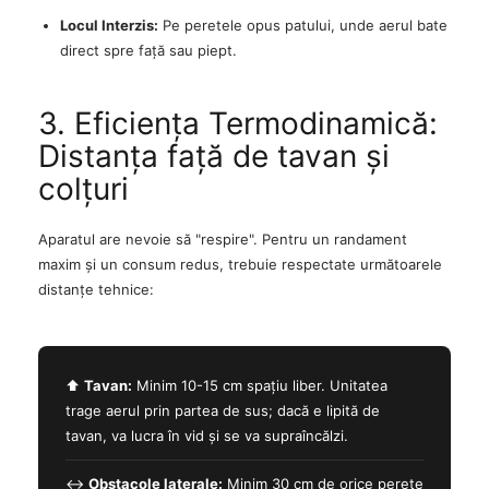
Locul Interzis:
Pe peretele opus patului, unde aerul bate
direct spre față sau piept.
3. Eficiența Termodinamică:
Distanța față de tavan și
colțuri
Aparatul are nevoie să "respire". Pentru un randament
maxim și un consum redus, trebuie respectate următoarele
distanțe tehnice:
⬆️
Tavan:
Minim 10-15 cm spațiu liber. Unitatea
trage aerul prin partea de sus; dacă e lipită de
tavan, va lucra în vid și se va supraîncălzi.
↔️
Obstacole laterale:
Minim 30 cm de orice perete