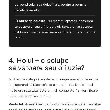
perpendicular sau dulap înalt, pentru a permite
circulația aerului.
📺
Surse de căldură:
Nu montați aparatul deasupra
televizorului sau a frigiderului. Senzorul va detecta
căldura emisă de acestea și va rula la putere maximă
inutil.
4. Holul – o soluție
salvatoare sau o iluzie?
Mulți români aleg să monteze un singur aparat puternic pe
hol, sperând să răcească tot apartamentul. De cele mai
multe ori, rezultatul este un hol "congelator" și dormitoare
în care aerul rămâne stătut.
Verdictul:
Această soluție funcționează doar dacă ușile stau
deschise permanent și dacă există un flux de aer natural