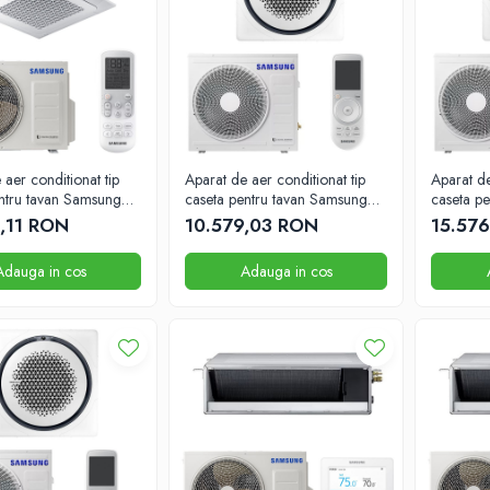
 aer conditionat tip
Aparat de aer conditionat tip
Aparat de
ntru tavan Samsung
caseta pentru tavan Samsung
caseta p
TU 840mm x 840mm
9000BTU 840x840
24000B
,11 RON
10.579,03 RON
15.57
Adauga in cos
Adauga in cos