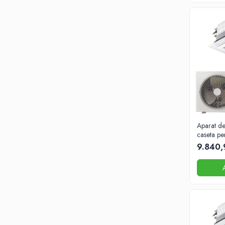
Aparat de
caseta pe
18000 B
9.840