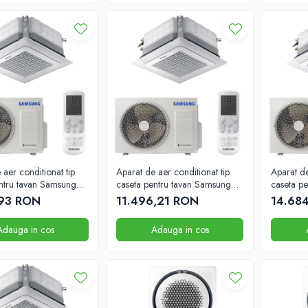
 aer conditionat tip
Aparat de aer conditionat tip
Aparat de
ntru tavan Samsung
caseta pentru tavan Samsung
caseta p
TU 840mm x 840mm
24000 BTU 840mm x 840mm
34000 
,93 RON
11.496,21 RON
14.68
Adauga in cos
Adauga in cos