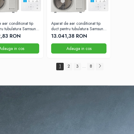
 aer conditionat tip
Aparat de aer conditionat tip
tru tubulatura Samsung
duct pentru tubulatura Samsung
TU
41000BTU
2,83 RON
13.041,38 RON
Adauga in cos
Adauga in cos
1
2
3
8
...