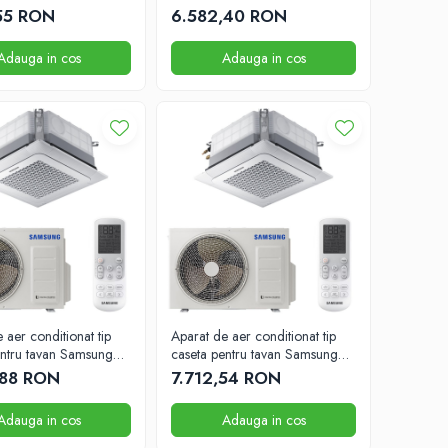
BTU
,55 RON
6.582,40 RON
Adauga in cos
Adauga in cos
 aer conditionat tip
Aparat de aer conditionat tip
entru tavan Samsung
caseta pentru tavan Samsung
BTU 575mm x 575mm
12000 BTU 575mm x 575mm
,88 RON
7.712,54 RON
Adauga in cos
Adauga in cos