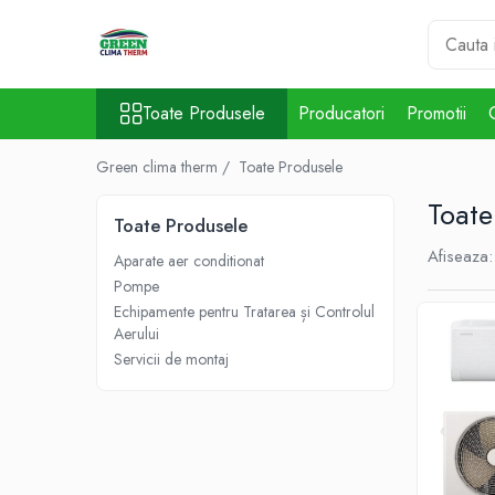
Toate Produsele
Toate Produsele
Producatori
Promotii
Aparate aer conditionat
5000 BTU
Green clima therm /
Toate Produsele
7000 BTU
Toate
9000 BTU
Toate Produsele
12000 BTU
Afiseaza:
Aparate aer conditionat
18000 BTU
Pompe
Echipamente pentru Tratarea și Controlul
21000 BTU
Aerului
24000 BTU
Servicii de montaj
34000 BTU
35000 BTU
41000 BTU
45000 BTU