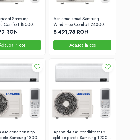
iționat Samsung
Aer condiționat Samsung
ee Comfort 18000
Wind-Free Comfort 24000
BTU
,79 RON
8.491,78 RON
Adauga in cos
Adauga in cos
 aer conditionat tip
Aparat de aer conditionat tip
 perete Samsung 18000
split de perete Samsung 12000