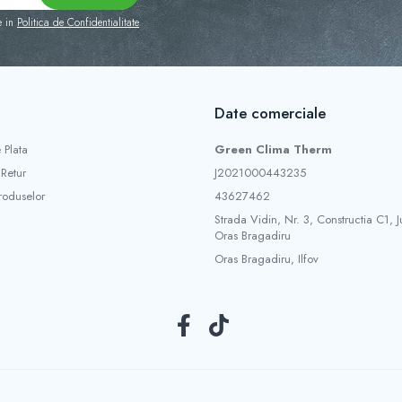
e in
Politica de Confidentialitate
Date comerciale
 Plata
Green Clima Therm
 Retur
J2021000443235
roduselor
43627462
Strada Vidin, Nr. 3, Constructia C1, Ju
Oras Bragadiru
Oras Bragadiru, Ilfov