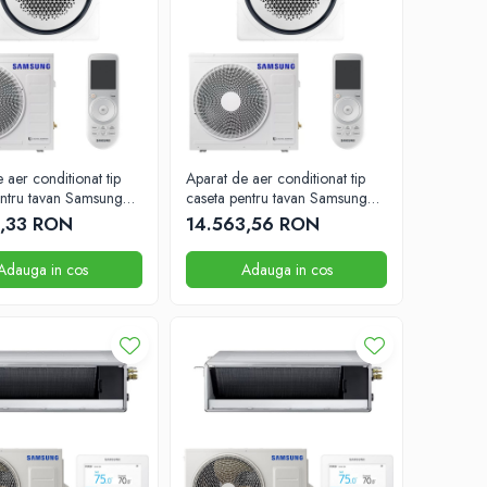
 aer conditionat tip
Aparat de aer conditionat tip
entru tavan Samsung
caseta pentru tavan Samsung
TU 840x840
18000BTU 840x840
6,33 RON
14.563,56 RON
Adauga in cos
Adauga in cos