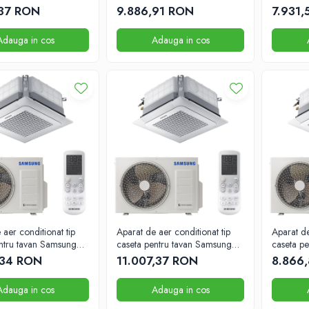
BTU
BTU
,37 RON
9.886,91 RON
7.931
Adauga in cos
Adauga in cos
 aer conditionat tip
Aparat de aer conditionat tip
Aparat de
ntru tavan Samsung
caseta pentru tavan Samsung
caseta p
U 575mm x 575mm
24000 BTU 575mm x 575mm
18000 
,34 RON
11.007,37 RON
8.866
Adauga in cos
Adauga in cos