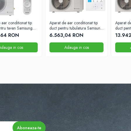
 aer conditionat tip
Aparat de aer conditionat tip
Aparat de
ntru tavan Samsung
duct pentru tubulatura Samsung
duct pen
U 840x840
12000BTU
48000B
,64 RON
6.563,04 RON
13.94
Adauga in cos
Adauga in cos