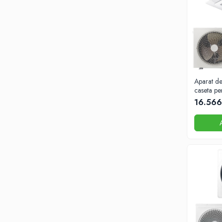
Aparat de
caseta pe
48000 B
16.566