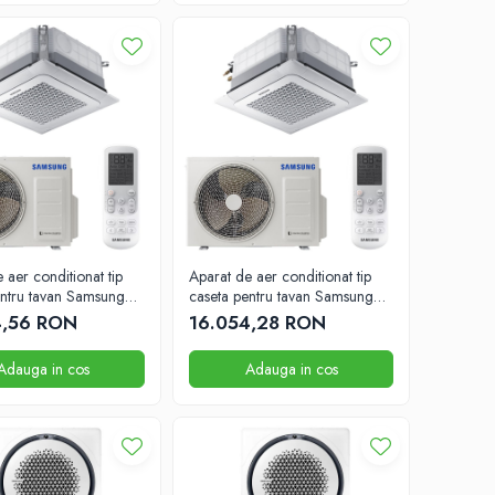
 aer conditionat tip
Aparat de aer conditionat tip
entru tavan Samsung
caseta pentru tavan Samsung
BTU 840mm x 840mm
41000 BTU 840mm x 840mm
4,56 RON
16.054,28 RON
Adauga in cos
Adauga in cos