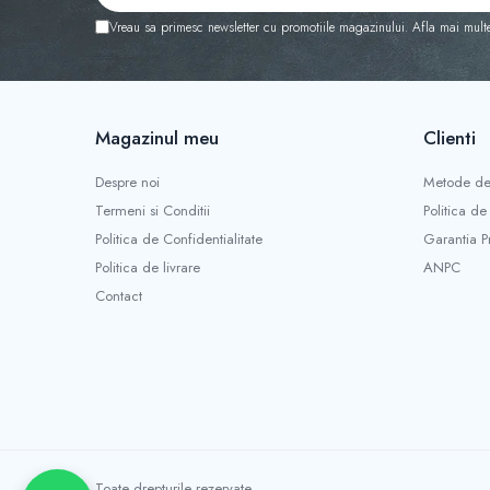
Vreau sa primesc newsletter cu promotiile magazinului. Afla mai mult
Magazinul meu
Clienti
Despre noi
Metode de
Termeni si Conditii
Politica de
Politica de Confidentialitate
Garantia P
Politica de livrare
ANPC
Contact
Toate drepturile rezervate