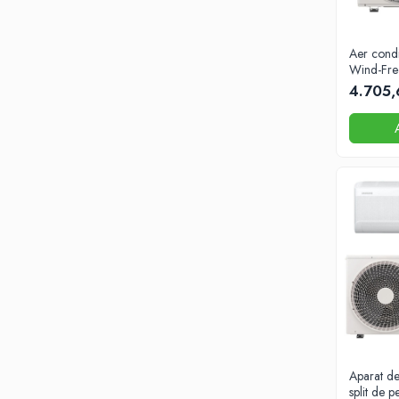
48000 BTU
55000 BTU
Aer cond
Wind-Fr
Accesorii
4.705
Telecomenzi
Adaptoare wi-fi
Pompe
Pompe de caldura
6 kW
8 kW
10kW
12 kW
14 kW
16 kW
18 kW
22 kW
Aparat de
26 kW
split de