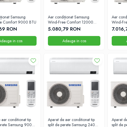
iționat Samsung
Aer condiționat Samsung
Aer cond
ee Comfort 9000 BTU
Wind-Free Comfort 12000
Wind-Fr
BTU
BTU
,69 RON
5.080,79 RON
7.016
Adauga in cos
Adauga in cos
 aer conditionat tip
Aparat de aer conditionat tip
Aparat de
 perete Samsung 9000
split de perete Samsung 24000
split de