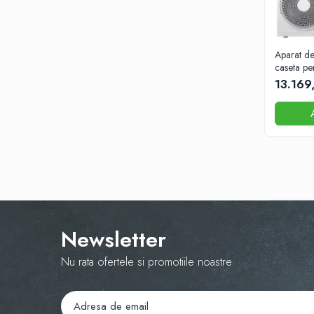
Aparat de
caseta pe
12000BT
13.169
Newsletter
Nu rata ofertele si promotiile noastre