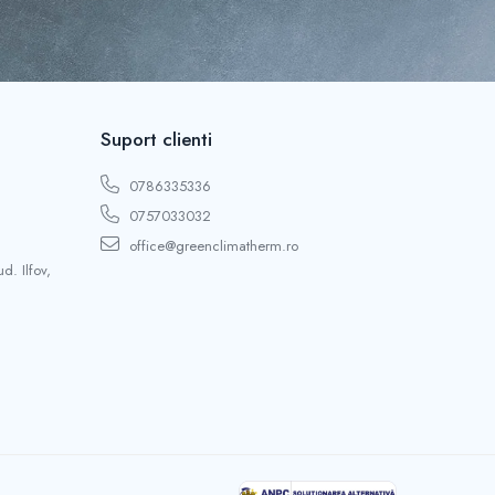
Suport clienti
0786335336
0757033032
office@greenclimatherm.ro
d. Ilfov,