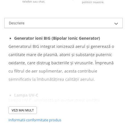
telefon sau chat.
politicii noastre.
Descriere
Generator ioni BIG (Bipolar Ionic Generator)
Generatorul BIG integrat ionizează aerul și generează o
cantitate mare de plasmă, atomi și substanțe puternic
oxidante, care distrug bacteriile și virusurile. Împreună
cu filtrul de aer suplimentar, acesta contribuie
semnificativ la îmbunătățirea calității aerului.
Lampa UV-C
Lampa UV-C, amplasată pe evaporatorul unității
interioare, emite, în siguranță pentru utilizator, radiații
VEZI MAI MULT
UV (240nm-280nm) care afectează și distrug ADN-ul
bacteriilor, asigurând sterilizarea evaporatorului și a
Informatii conformitate produs
aerului care trece prin acesta.