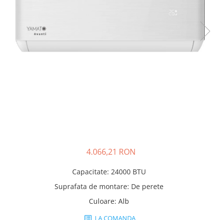
55000 BTU
Accesorii
Telecomenzi
Adaptoare wi-fi
4.066,21 RON
Capacitate
:
24000 BTU
Suprafata de montare
:
De perete
Culoare
:
Alb
LA COMANDA