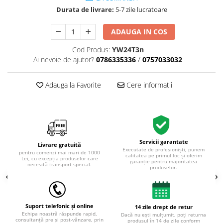
Durata de livrare:
5-7 zile lucratoare
ADAUGA IN COS
Cod Produs:
YW24T3n
Ai nevoie de ajutor?
0786335336
/
0757033032
Adauga la Favorite
Cere informatii
Servicii garantate
Livrare gratuită
Executate de profesioniști, punem
pentru comenzi mai mari de 1000
calitatea pe primul loc și oferim
Lei, cu excepția produselor care
garanție pentru majoritatea
necesită transport special.
produselor.
Suport telefonic și online
14 zile drept de retur
Echipa noastră răspunde rapid,
Dacă nu ești mulțumit, poți returna
consultanță pre și post‑vânzare, prin
produsul în 14 de zile conform